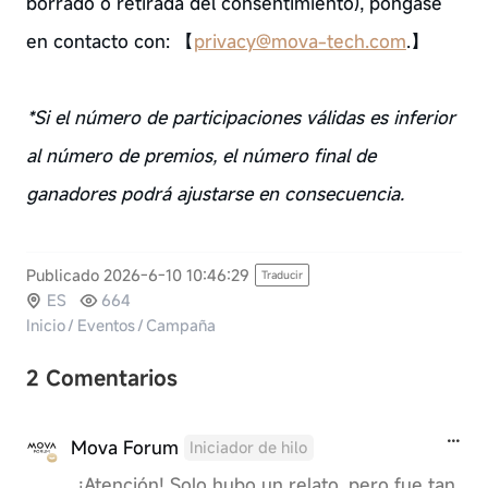
borrado o retirada del consentimiento), póngase
en contacto con: 【
privacy@mova-tech.com
.】
*Si el número de participaciones válidas es inferior
al número de premios, el número final de
ganadores podrá ajustarse en consecuencia.
Publicado 2026-6-10 10:46:29
Traducir
ES
664
Inicio
/
Eventos
/
Campaña
2 Comentarios
Mova Forum
Iniciador de hilo
¡Atención! Solo hubo un relato, pero fue tan