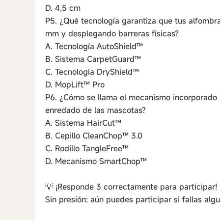
D. 4,5 cm
P5. ¿Qué tecnología garantiza que tus alfomb
mm y desplegando barreras físicas?
A. Tecnología AutoShield™
B. Sistema CarpetGuard™
C. Tecnología DryShield™
D. MopLift™ Pro
P6. ¿Cómo se llama el mecanismo incorporado a
enredado de las mascotas?
A. Sistema HairCut™
B. Cepillo CleanChop™ 3.0
C. Rodillo TangleFree™
D. Mecanismo SmartChop™
💡 ¡Responde 3 correctamente para participar!
Sin presión: aún puedes participar si fallas alg