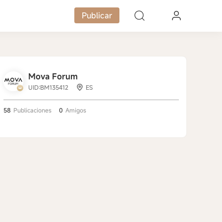
Publicar
Mova Forum
UID:BM135412
ES
58
Publicaciones
0
Amigos