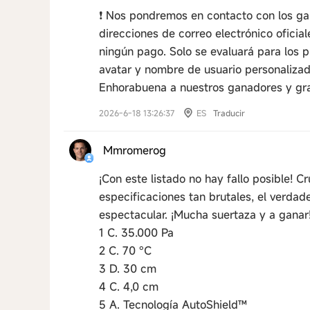
❗️ Nos pondremos en contacto con los g
direcciones de correo electrónico oficia
ningún pago. Solo se evaluará para los p
avatar y nombre de usuario personalizad
Enhorabuena a nuestros ganadores y grac
2026-6-18 13:26:37
ES
Traducir
Mmromerog
¡Con este listado no hay fallo posible! 
especificaciones tan brutales, el verdad
espectacular. ¡Mucha suertaza y a ganar
1 C. 35.000 Pa
2 C. 70 °C
3 D. 30 cm
4 C. 4,0 cm
5 A. Tecnología AutoShield™