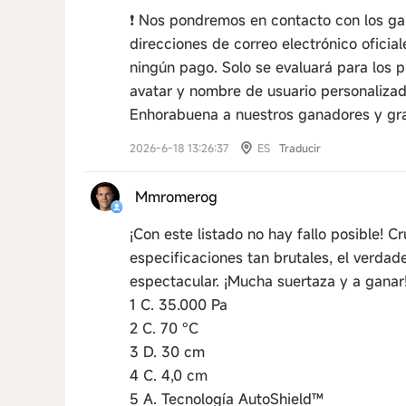
❗️ Nos pondremos en contacto con los g
direcciones de correo electrónico oficia
ningún pago. Solo se evaluará para los p
avatar y nombre de usuario personalizad
Enhorabuena a nuestros ganadores y grac
2026-6-18 13:26:37
ES
Traducir
Mmromerog
¡Con este listado no hay fallo posible! 
especificaciones tan brutales, el verdad
espectacular. ¡Mucha suertaza y a ganar
1 C. 35.000 Pa
2 C. 70 °C
3 D. 30 cm
4 C. 4,0 cm
5 A. Tecnología AutoShield™