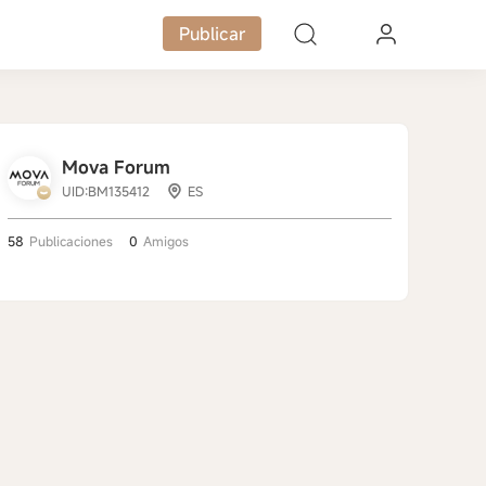
Publicar
Mova Forum
UID:BM135412
ES
58
Publicaciones
0
Amigos