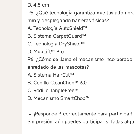
D. 4,5 cm
P5. ¿Qué tecnología garantiza que tus alfomb
mm y desplegando barreras físicas?
A. Tecnología AutoShield™
B. Sistema CarpetGuard™
C. Tecnología DryShield™
D. MopLift™ Pro
P6. ¿Cómo se llama el mecanismo incorporado a
enredado de las mascotas?
A. Sistema HairCut™
B. Cepillo CleanChop™ 3.0
C. Rodillo TangleFree™
D. Mecanismo SmartChop™
💡 ¡Responde 3 correctamente para participar!
Sin presión: aún puedes participar si fallas alg