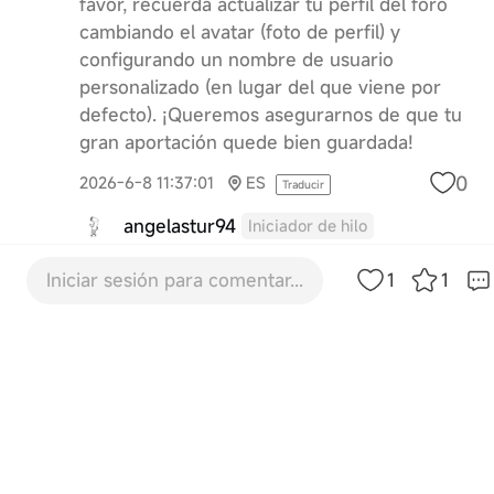
favor, recuerda actualizar tu perfil del foro
cambiando el avatar (foto de perfil) y
configurando un nombre de usuario
personalizado (en lugar del que viene por
defecto). ¡Queremos asegurarnos de que tu
gran aportación quede bien guardada!
0
2026-6-8 11:37:01
ES
Traducir
angelastur94
Iniciador de hilo
Se conoce al ganador del primer
Iniciar sesión para comentar...
1
1
premio?
Traducir
2026-6-26 10:19
ES
angelastur94
Iniciador de hilo
Listo!
0
2026-6-8 13:29:29
ES
Traducir