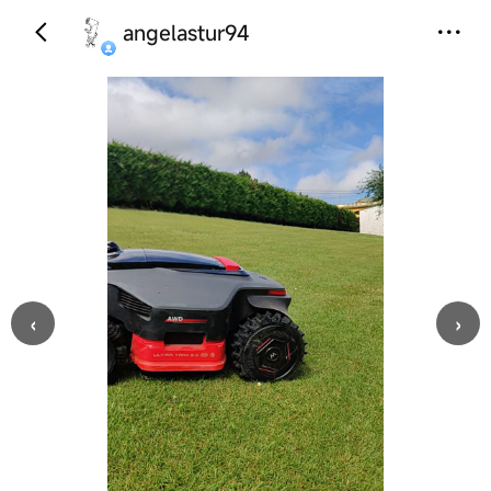
angelastur94
‹
›