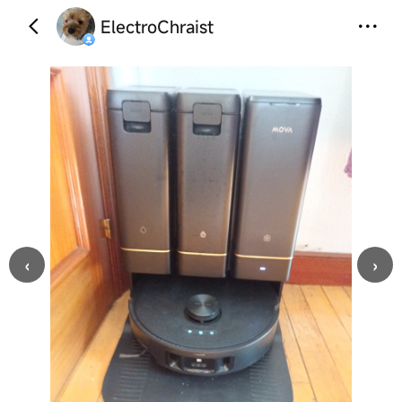
ElectroChraist
‹
›