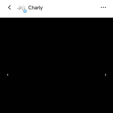
Charly
‹
›