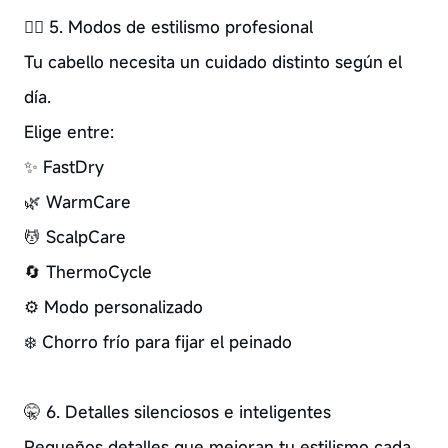
💆‍♀️ 5. Modos de estilismo profesional
Tu cabello necesita un cuidado distinto según el
día.
Elige entre:
✨ FastDry
🌿 WarmCare
💆 ScalpCare
🔄 ThermoCycle
⚙️ Modo personalizado
❄️ Chorro frío para fijar el peinado
🤫 6. Detalles silenciosos e inteligentes
Pequeños detalles que mejoran tu estilismo cada