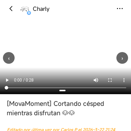
Charly
‹
›
[MovaMoment]
Cortando césped
mientras disfrutan 🐶🐶
Editado por última vez por Carlos P el 2026-3-22 21:24