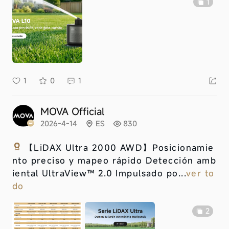
1
1
0
1
MOVA Official
2026-4-14
ES
830
【LiDAX Ultra 2000 AWD】
Posicionamie
nto preciso y mapeo rápido Detección amb
iental UltraView™ 2.0 Impulsado po...
ver to
do
2