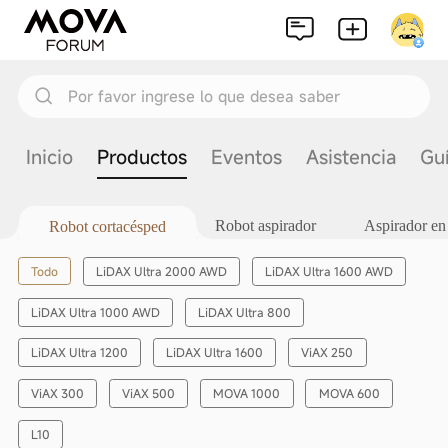
Por favor ingrese lo que desea saber
Inicio
Productos
Eventos
Asistencia
Gu
Robot aspirador
Aspirador en
Robot cortacésped
Todo
LiDAX Ultra 2000 AWD
LiDAX Ultra 1600 AWD
LiDAX Ultra 1000 AWD
LiDAX Ultra 800
LiDAX Ultra 1200
LiDAX Ultra 1600
ViAX 250
ViAX 300
ViAX 500
MOVA 1000
MOVA 600
L10