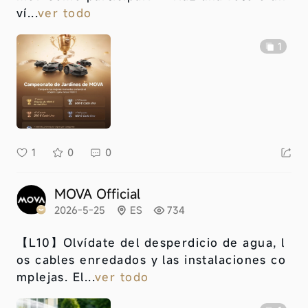
ví...
ver todo
1
1
0
0
MOVA Official
2026-5-25
ES
734
【L10】
Olvídate del desperdicio de agua, l
os cables enredados y las instalaciones co
mplejas. El...
ver todo