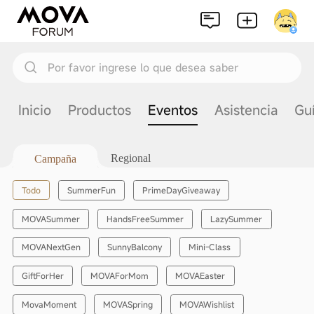
Por favor ingrese lo que desea saber
Inicio
Productos
Eventos
Asistencia
Gu
Regional
Campaña
Todo
SummerFun
PrimeDayGiveaway
MOVASummer
HandsFreeSummer
LazySummer
MOVANextGen
SunnyBalcony
Mini-Class
GiftForHer
MOVAForMom
MOVAEaster
MovaMoment
MOVASpring
MOVAWishlist