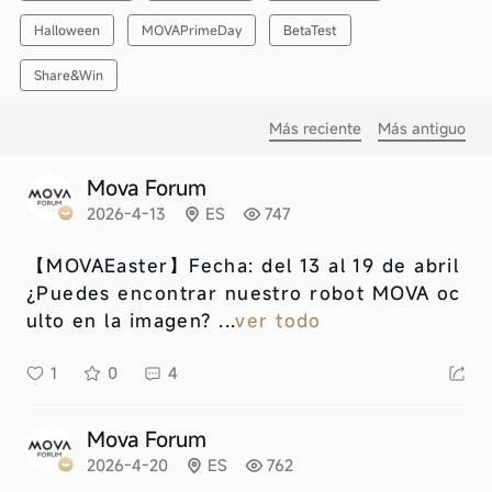
Halloween
MOVAPrimeDay
BetaTest
Share&Win
Más reciente
Más antiguo
Mova Forum
2026-4-13
ES
747
【MOVAEaster】
Fecha: del 13 al 19 de abril
¿Puedes encontrar nuestro robot MOVA oc
ulto en la imagen? ...
ver todo
1
0
4
Mova Forum
2026-4-20
ES
762