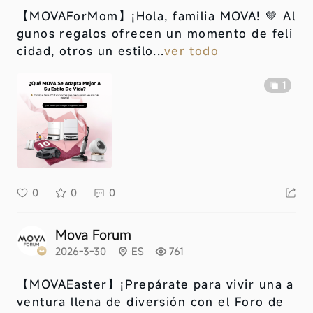
【MOVAForMom】
¡Hola, familia MOVA! 💚 Al
gunos regalos ofrecen un momento de feli
cidad, otros un estilo...
ver todo
1
0
0
0
Mova Forum
2026-3-30
ES
761
【MOVAEaster】
¡Prepárate para vivir una a
ventura llena de diversión con el Foro de