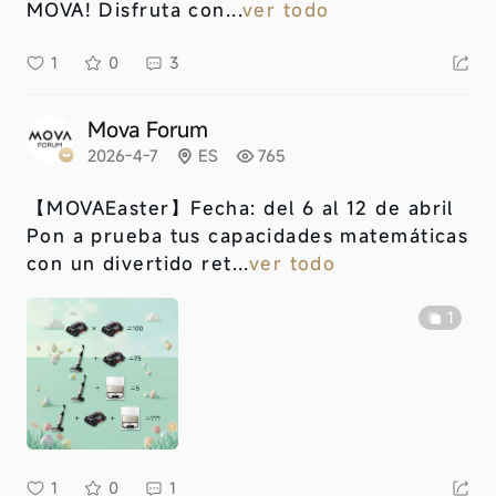
MOVA! Disfruta con...
ver todo
1
0
3
Mova Forum
2026-4-7
ES
765
【MOVAEaster】
Fecha: del 6 al 12 de abril
Pon a prueba tus capacidades matemáticas
con un divertido ret...
ver todo
1
1
0
1