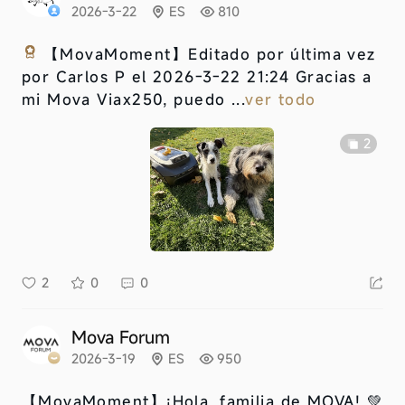
2026-3-22
ES
810
【MovaMoment】
Editado por última vez
por Carlos P el 2026-3-22 21:24 Gracias a
mi Mova Viax250, puedo ...
ver todo
2
2
0
0
Mova Forum
2026-3-19
ES
950
【MovaMoment】
¡Hola, familia de MOVA! 💚