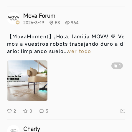
Mova Forum
2026-3-19
ES
964
【MovaMoment】
¡Hola, familia MOVA! 💚 Ve
mos a vuestros robots trabajando duro a di
ario: limpiando suelo...
ver todo
1
2
0
3
Charly