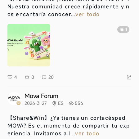
Nuestra comunidad crece rápidamente y n
os encantaría conocer...
ver todo
1
4
0
20
Mova Forum
2026-3-27
ES
556
【Share&Win】
¿Ya tienes un cortacésped
MOVA? Es el momento de compartir tu exp
eriencia. Invitamos a l...
ver todo