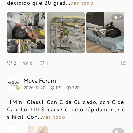
decidido que 20 grad...
ver todo
4
2
0
1
Mova Forum
2026-5-20
ES
720
【Mini-Class】
Con C de Cuidado, con C de
Cabello 💇‍♀️✨ Secarse el pelo rápidamente e
s fácil. Con...
ver todo
1