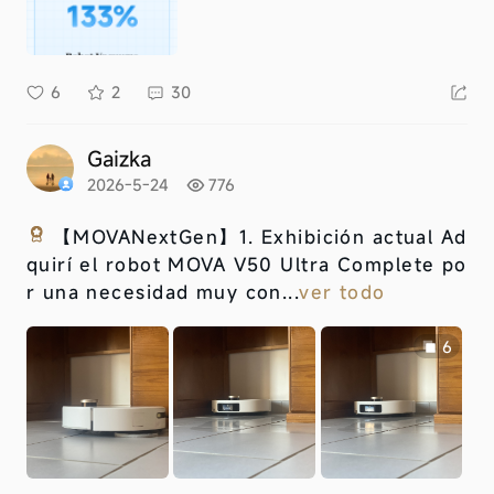
6
2
30
Gaizka
2026-5-24
776
【MOVANextGen】
1. Exhibición actual Ad
quirí el robot MOVA V50 Ultra Complete po
r una necesidad muy con...
ver todo
6