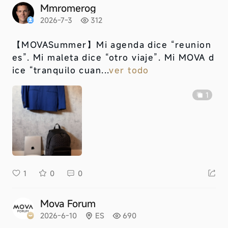
Mmromerog
2026-7-3
312
【MOVASummer】
Mi agenda dice “reunion
es”. Mi maleta dice “otro viaje”. Mi MOVA d
ice “tranquilo cuan...
ver todo
1
1
0
0
Mova Forum
2026-6-10
ES
690