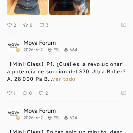
2
0
3
Mova Forum
2026-6-2
ES
664
【Mini-Class】
P1. ¿Cuál es la revolucionari
a potencia de succión del S70 Ultra Roller?
A. 28.000 Pa B...
ver todo
1
0
2
Mova Forum
2026-6-2
ES
624
【Mini-Class】
En tan solo un minuto, desc