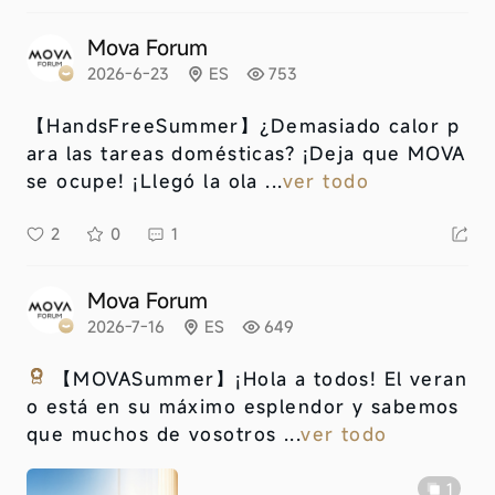
Mova Forum
2026-6-23
ES
753
【HandsFreeSummer】
¿Demasiado calor p
ara las tareas domésticas? ¡Deja que MOVA
se ocupe! ¡Llegó la ola ...
ver todo
2
0
1
Mova Forum
2026-7-16
ES
649
【MOVASummer】
¡Hola a todos! El veran
o está en su máximo esplendor y sabemos
que muchos de vosotros ...
ver todo
1