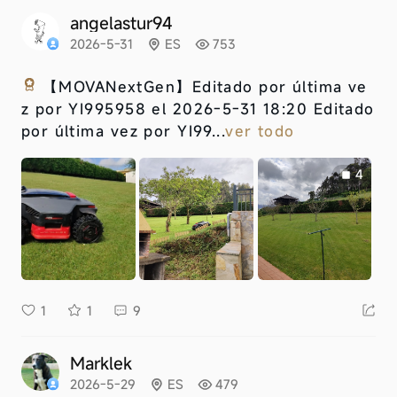
angelastur94
2026-5-31
ES
753
【MOVANextGen】
Editado por última ve
z por YI995958 el 2026-5-31 18:20 Editado
por última vez por YI99...
ver todo
4
1
1
9
Marklek
2026-5-29
ES
479