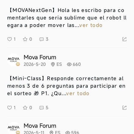
【MOVANextGen】
Hola les escribo para co
mentarles que seria sublime que el robot ll
egara a poder mover las...
ver todo
1
0
3
Mova Forum
2026-5-20
ES
660
【Mini-Class】
Responde correctamente al
menos 3 de 6 preguntas para participar en
el sorteo 🎁 P1. ¿Qu...
ver todo
1
0
5
Mova Forum
2026-5-11
ES
596