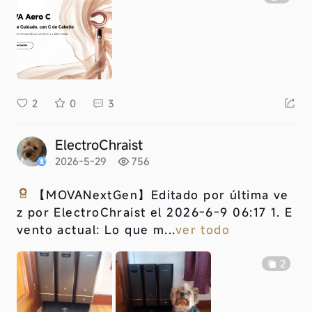
2
0
3
ElectroChraist
2026-5-29
756
【MOVANextGen】
Editado por última ve
z por ElectroChraist el 2026-6-9 06:17 1. E
vento actual: Lo que m...
ver todo
2