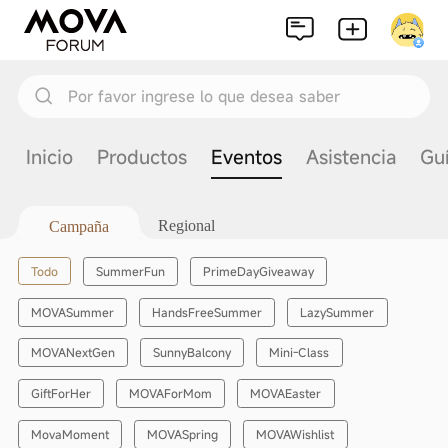
Por favor ingrese lo que desea saber
Inicio
Productos
Eventos
Asistencia
Gu
Regional
Campaña
Todo
SummerFun
PrimeDayGiveaway
MOVASummer
HandsFreeSummer
LazySummer
MOVANextGen
SunnyBalcony
Mini-Class
GiftForHer
MOVAForMom
MOVAEaster
MovaMoment
MOVASpring
MOVAWishlist