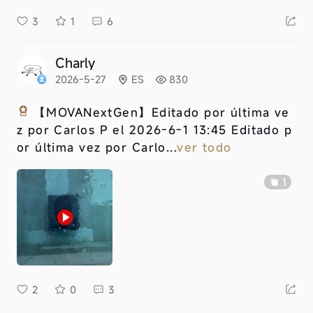
3
1
6
Charly
2026-5-27
ES
830
【MOVANextGen】
Editado por última ve
z por Carlos P el 2026-6-1 13:45 Editado p
or última vez por Carlo...
ver todo
1
2
0
3