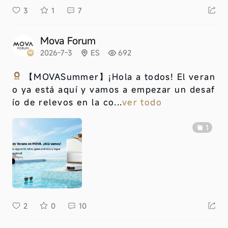
3
1
7
Mova Forum
2026-7-3
ES
692
【MOVASummer】
¡Hola a todos! El veran
o ya está aquí y vamos a empezar un desaf
ío de relevos en la co...
ver todo
1
2
0
10