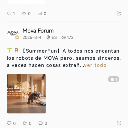
1
0
0
Mova Forum
2026-8-4
ES
172
【SummerFun】
A todos nos encantan
los robots de MOVA pero, seamos sinceros,
a veces hacen cosas extrañ...
ver todo
1
0
0
0