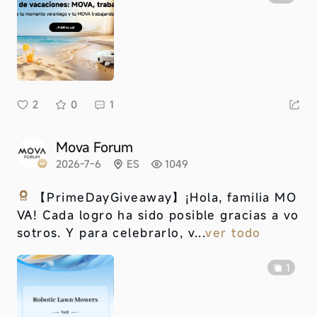
2
0
1
Mova Forum
2026-7-6
ES
1049
【PrimeDayGiveaway】
¡Hola, familia MO
VA! Cada logro ha sido posible gracias a vo
sotros. Y para celebrarlo, v...
ver todo
1