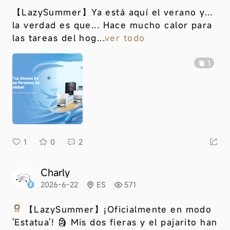
【LazySummer】
Ya está aquí el verano y...
la verdad es que... Hace mucho calor para
las tareas del hog...
ver todo
1
1
0
2
Charly
2026-6-22
ES
571
【LazySummer】
¡Oficialmente en modo
'Estatua'! 🗿 Mis dos fieras y el pajarito han