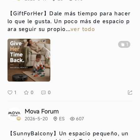
【GiftForHer】
Dale más tiempo para hacer
lo que le gusta. Un poco más de espacio p
ara seguir su propio...
ver todo
1
1
0
0
Mova Forum
2026-5-20
ES
607
【SunnyBalcony】
Un espacio pequeño, un