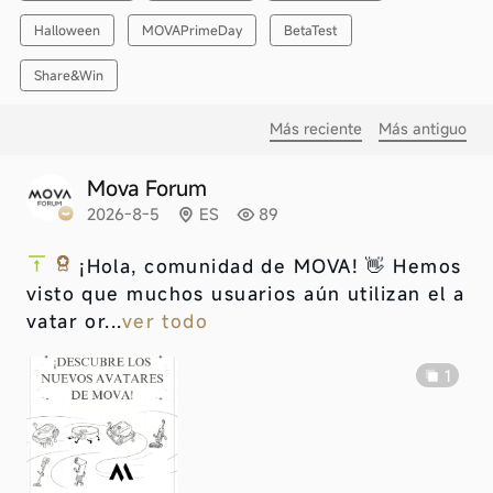
Halloween
MOVAPrimeDay
BetaTest
Share&Win
Más reciente
Más antiguo
Mova Forum
2026-8-5
ES
89
¡Hola, comunidad de MOVA! 👋 Hemos
visto que muchos usuarios aún utilizan el a
vatar or...
ver todo
1