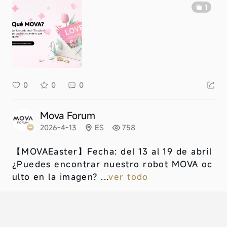
1
0
0
0
Mova Forum
2026-4-13
ES
758
【MOVAEaster】
Fecha: del 13 al 19 de abril
¿Puedes encontrar nuestro robot MOVA oc
ulto en la imagen? ...
ver todo
1
0
4