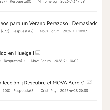
(287)
Respuesta(0)
|
Mmromerog
2026-7-3 17:59
eos para un Verano Perezoso | Demasiado calor
 (672)
Respuesta(2)
|
Mova Forum
2026-7-1 10:07
ico en Huelga!!
)
Respuesta(1)
|
Mova Forum
2026-7-1 10:02
 lección: ¡Descubre el MOVA Aero C!
r (700)
Respuesta(3)
|
Cristi Pity
2026-6-28 20:33