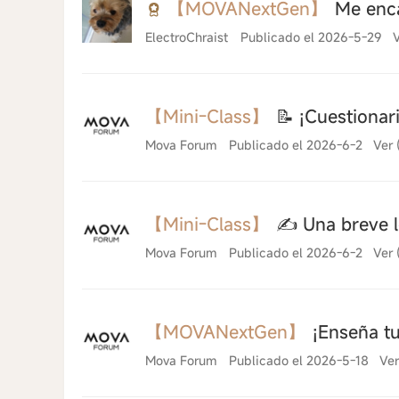
【MOVANextGen】
Me enca
ElectroChraist
Publicado el 2026-5-29
V
2026-6-28 20:32
【Mini-Class】
📝 ¡Cuestionar
Mova Forum
Publicado el 2026-6-2
Ver 
【Mini-Class】
✍️ Una breve le
Mova Forum
Publicado el 2026-6-2
Ver 
【MOVANextGen】
¡Enseña tu
Mova Forum
Publicado el 2026-5-18
Ver