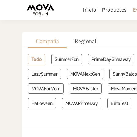
Inicio
Productos
E
Campaña
Regional
Todo
SummerFun
PrimeDayGiveaway
LazySummer
MOVANextGen
SunnyBalc
MOVAForMom
MOVAEaster
MovaMomen
Halloween
MOVAPrimeDay
BetaTest