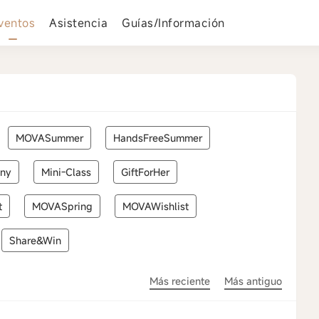
ventos
Asistencia
Guías/Información
MOVASummer
HandsFreeSummer
ony
Mini-Class
GiftForHer
t
MOVASpring
MOVAWishlist
Share&Win
Más reciente
Más antiguo