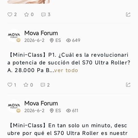
2
0
3
Mova Forum
2026-6-2
ES
649
【Mini-Class】
P1. ¿Cuál es la revolucionari
a potencia de succión del S70 Ultra Roller?
A. 28.000 Pa B...
ver todo
1
0
2
Mova Forum
2026-6-2
ES
611
【Mini-Class】
En tan solo un minuto, desc
ubre por qué el S70 Ultra Roller es nuestr