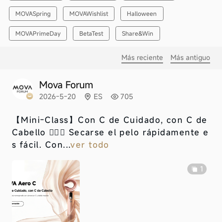
MOVASpring
MOVAWishlist
Halloween
MOVAPrimeDay
BetaTest
Share&Win
Más reciente
Más antiguo
Mova Forum
2026-5-20
ES
705
【Mini-Class】
Con C de Cuidado, con C de
Cabello 💇‍♀️✨ Secarse el pelo rápidamente e
s fácil. Con...
ver todo
1