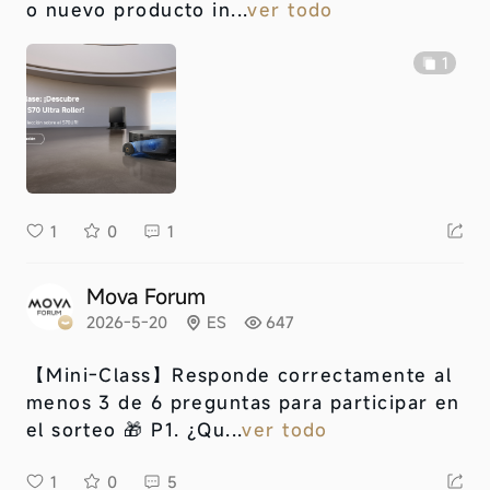
o nuevo producto in...
ver todo
1
1
0
1
Mova Forum
2026-5-20
ES
647
【Mini-Class】
Responde correctamente al
menos 3 de 6 preguntas para participar en
el sorteo 🎁 P1. ¿Qu...
ver todo
1
0
5