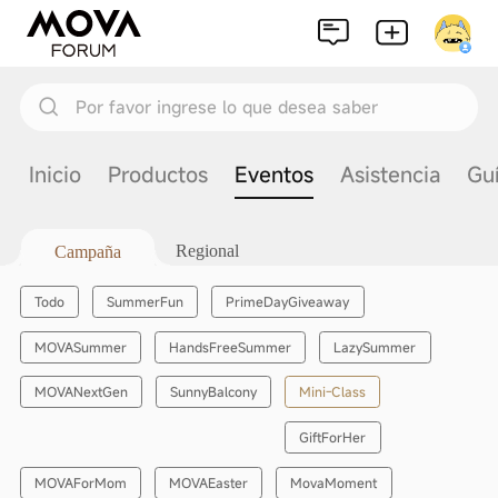
Por favor ingrese lo que desea saber
Inicio
Productos
Eventos
Asistencia
Gu
Regional
Campaña
Todo
SummerFun
PrimeDayGiveaway
MOVASummer
HandsFreeSummer
LazySummer
Mini-Class
MOVANextGen
SunnyBalcony
GiftForHer
MOVAForMom
MOVAEaster
MovaMoment