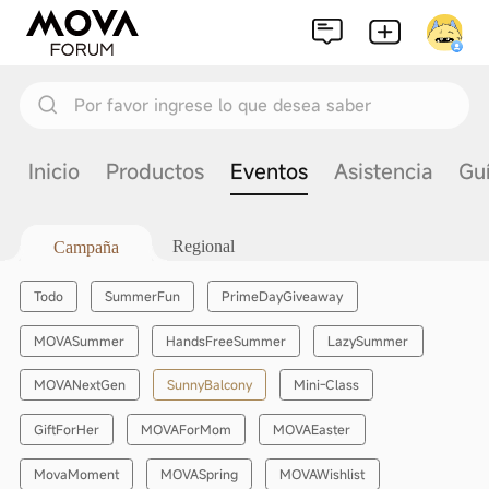
Por favor ingrese lo que desea saber
Inicio
Productos
Eventos
Asistencia
Gu
Regional
Campaña
Todo
SummerFun
PrimeDayGiveaway
MOVASummer
HandsFreeSummer
LazySummer
SunnyBalcony
MOVANextGen
Mini-Class
GiftForHer
MOVAForMom
MOVAEaster
MovaMoment
MOVASpring
MOVAWishlist