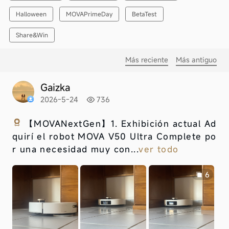
Halloween
MOVAPrimeDay
BetaTest
Share&Win
Más reciente
Más antiguo
Gaizka
2026-5-24
736
【MOVANextGen】
1. Exhibición actual Ad
quirí el robot MOVA V50 Ultra Complete po
r una necesidad muy con...
ver todo
6