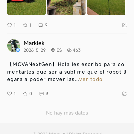
1
1
9
Marklek
2026-5-29
ES
463
【MOVANextGen】
Hola les escribo para co
mentarles que seria sublime que el robot ll
egara a poder mover las...
ver todo
1
0
3
No hay más datos