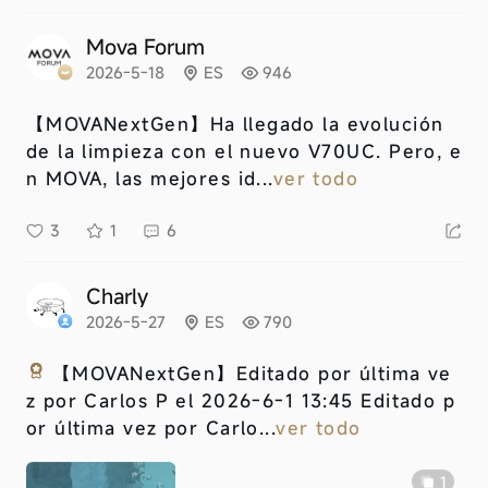
Mova Forum
2026-5-18
ES
946
【MOVANextGen】
Ha llegado la evolución
de la limpieza con el nuevo V70UC. Pero, e
n MOVA, las mejores id...
ver todo
3
1
6
Charly
2026-5-27
ES
790
【MOVANextGen】
Editado por última ve
z por Carlos P el 2026-6-1 13:45 Editado p
or última vez por Carlo...
ver todo
1