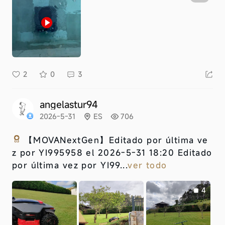
2
0
3
angelastur94
2026-5-31
ES
706
【MOVANextGen】
Editado por última ve
z por YI995958 el 2026-5-31 18:20 Editado
por última vez por YI99...
ver todo
4