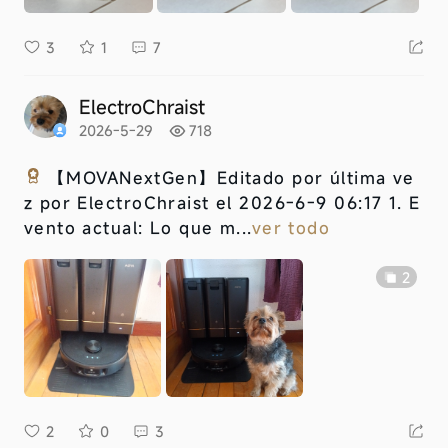
3
1
7
ElectroChraist
2026-5-29
718
【MOVANextGen】
Editado por última ve
z por ElectroChraist el 2026-6-9 06:17 1. E
vento actual: Lo que m...
ver todo
2
2
0
3