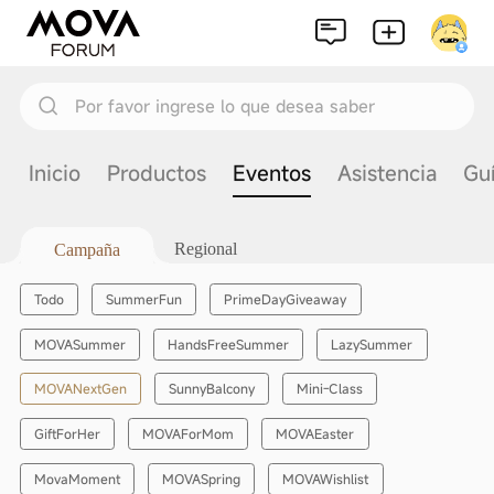
Por favor ingrese lo que desea saber
Inicio
Productos
Eventos
Asistencia
Gu
Regional
Campaña
Todo
SummerFun
PrimeDayGiveaway
MOVASummer
HandsFreeSummer
LazySummer
MOVANextGen
SunnyBalcony
Mini-Class
GiftForHer
MOVAForMom
MOVAEaster
MovaMoment
MOVASpring
MOVAWishlist