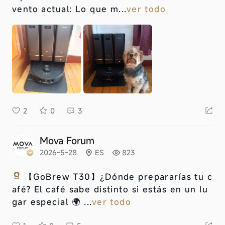
vento actual: Lo que m...
ver todo
2
0
3
Mova Forum
2026-5-28
ES
823
【GoBrew T30】
¿Dónde prepararías tu c
afé? El café sabe distinto si estás en un lu
gar especial 🌍 ...
ver todo