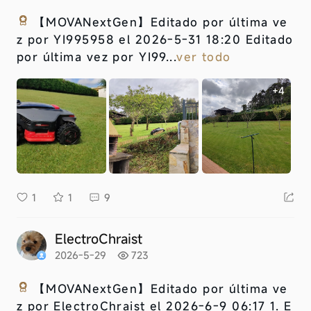
【MOVANextGen】
Editado por última ve
z por YI995958 el 2026-5-31 18:20 Editado
por última vez por YI99...
ver todo
+4
1
1
9
ElectroChraist
2026-5-29
723
【MOVANextGen】
Editado por última ve
z por ElectroChraist el 2026-6-9 06:17 1. E