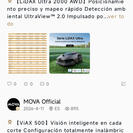
【LiDAX Ultra 2000 AWD】
Posicionamie
nto preciso y mapeo rápido Detección amb
iental UltraView™ 2.0 Impulsado po...
ver to
do
0
0
0
MOVA Official
2026-4-11
ES
895
【ViAX 500】
Visión inteligente en cada
corte Configuración totalmente inalámbric