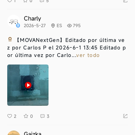
1
0
5
Charly
2026-5-27
ES
795
【MOVANextGen】
Editado por última ve
z por Carlos P el 2026-6-1 13:45 Editado p
or última vez por Carlo...
ver todo
2
0
3
Gaizka