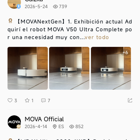
2026-5-24
739
【MOVANextGen】
1. Exhibición actual Ad
quirí el robot MOVA V50 Ultra Complete po
r una necesidad muy con...
ver todo
+6
3
1
7
MOVA Official
2026-4-14
ES
852