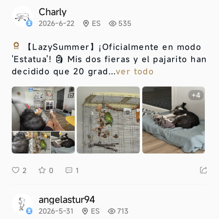
Charly
2026-6-22
ES
535
【LazySummer】
¡Oficialmente en modo
'Estatua'! 🗿 Mis dos fieras y el pajarito han
decidido que 20 grad...
ver todo
+4
2
0
1
angelastur94
2026-5-31
ES
713