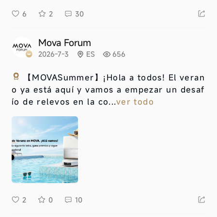
6
2
30
Mova Forum
2026-7-3
ES
656
【MOVASummer】
¡Hola a todos! El veran
o ya está aquí y vamos a empezar un desaf
ío de relevos en la co...
ver todo
2
0
10